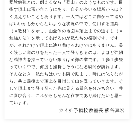
受験勉強とは、例えるなら「登山」のようなものです。目
指す頂上は遥か向こうにあり、自分が今いる場所からは全
く見えないこともあります。一人ではどこに向かって進め
ばいいかも分からないような状況の中で、使用する道具
（＝教材）を示し、山全体の地図や頂上までの道すじ（＝
勉強方法）を示してあげるのが私たちの役割です。です
が、それだけで頂上に辿り着けるわけではありません。長
く険しい道のりをたった一人で登りきるのは、よほど強靭
な精神力を持っていない限りは至難の業です。１歩１歩登
っていく中で、何度も挫折しそうになる瞬間が訪れます。
そんなとき、私たちはいつも隣で励まし、時には叱りなが
ら、共に最後まで頂上を目指して山を登っていきます。そ
して頂上まで登り切った先に見える景色を分かち合い、共
に喜び合う。これからもそんな存在であり続けたいと思っ
ています。
カイチ予備校教室長
熊谷真宏