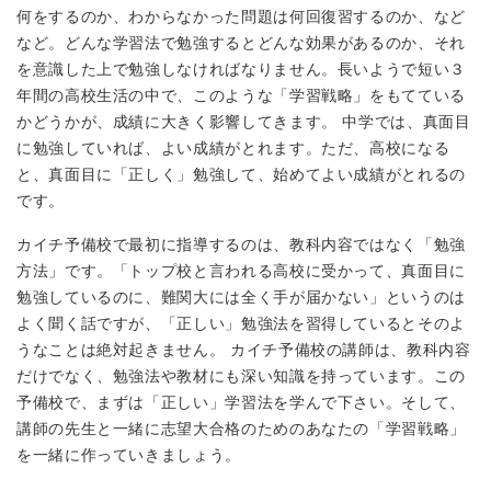
何をするのか、わからなかった問題は何回復習するのか、など
など。どんな学習法で勉強するとどんな効果があるのか、それ
を意識した上で勉強しなければなりません。長いようで短い３
年間の高校生活の中で、このような「学習戦略」をもてている
かどうかが、成績に大きく影響してきます。 中学では、真面目
に勉強していれば、よい成績がとれます。ただ、高校になる
と、真面目に「正しく」勉強して、始めてよい成績がとれるの
です。
カイチ予備校で最初に指導するのは、教科内容ではなく「勉強
方法」です。「トップ校と言われる高校に受かって、真面目に
勉強しているのに、難関大には全く手が届かない」というのは
よく聞く話ですが、「正しい」勉強法を習得しているとそのよ
うなことは絶対起きません。 カイチ予備校の講師は、教科内容
だけでなく、勉強法や教材にも深い知識を持っています。この
予備校で、まずは「正しい」学習法を学んで下さい。そして、
講師の先生と一緒に志望大合格のためのあなたの「学習戦略」
を一緒に作っていきましょう。