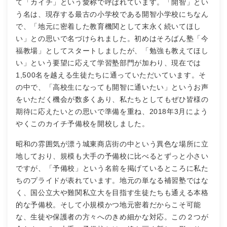
て「カイチ」という愛称で呼ばれています。「開智」とい
う名は、現存する最古の小学校である開智小学校にちなん
で、「地元に密着した教育機関として末永く続いてほし
い」との思いで名づけられました。初めはそろばん塾「今
福教場」としてスタートしましたが、「勉強も教えてほし
い」という要望に応えて学習塾部門が加わり、現在では
1,500名を越える生徒たちに通っていただいています。そ
の中で、「高校生になっても開智に通いたい」というお声
をいただく機会が数多くあり、私たちとしてもぜひ皆様の
期待に応えたいとの思いで準備を重ね、2018年3月によう
やくこのカイチ予備校を開校しました。
昭和の雰囲気が漂う城東商店街の中という異色な場所に立
地しており、規模も大手の予備校に比べるとずっと小さい
ですが、「予備校」という名前を掲げているところに私た
ちのプライドが表れています。地元の単なる補習塾ではな
く、国公立大や難関私立大を目指す生徒たちも通える本格
的な予備校。そして小規模かつ地元密着だからこそ可能
な、生徒や保護者の方々へのきめ細かな対応。この２つが