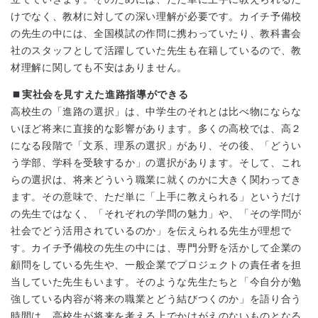
けでなく、教材に対しての深い理解が必要です。カイチ予備校
の先生の中には、全国模試の作問に携わっていたり、教科書会
社のスタッフとして活躍していた先生も在籍しているので、教
材理解に関しても不安はありません。
実社会を見すえた進路指導ができる
高校生の「進路の選択」は、中学生のそれとは比べ物にならな
いほど将来に直接的な影響があります。多くの高校では、高２
になる段階で「文系、理系の選択」があり、その後、「どうい
う学部、学科を受験するか」の選択があります。そして、これ
らの選択は、将来どういう職業に就くのかに大きく関わってき
ます。その意味で、ただ単に「上手に教えられる」というだけ
の先生ではなく、「それぞれの学問の魅力」や、「その学問が
社会でどう活用されているのか」を伝えられる先生が理想で
す。カイチ予備校の先生の中には、専門分野を活かして企業の
顧問をしている先生や、一般企業でプロジェクトの責任者を担
当していた先生もいます。そのような先生たちと「今自分が勉
強している内容が将来の職業とどう結びつくのか」を語り合う
時間は、高校生が将来を考える上でかけがえのないものとなる