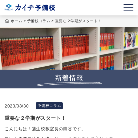
ホーム
>
予備校コラム
>
重要な２学期がスタート！
新着情報
2023/08/30
予備校コラム
重要な２学期がスタート！
こんにちは！蒲生校教室長の熊谷です。