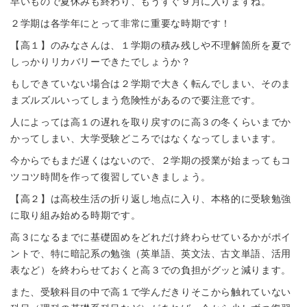
早いもので夏休みも終わり、もうすぐ９月に入りますね。
２学期は各学年にとって非常に重要な時期です！
【高１】のみなさんは、１学期の積み残しや不理解箇所を夏で
しっかりリカバリーできたでしょうか？
もしできていない場合は２学期で大きく転んでしまい、そのま
まズルズルいってしまう危険性があるので要注意です。
人によっては高１の遅れを取り戻すのに高３の冬くらいまでか
かってしまい、大学受験どころではなくなってしまいます。
今からでもまだ遅くはないので、２学期の授業が始まってもコ
ツコツ時間を作って復習していきましょう。
【高２】は高校生活の折り返し地点に入り、本格的に受験勉強
に取り組み始める時期です。
高３になるまでに基礎固めをどれだけ終わらせているかがポイ
ントで、特に暗記系の勉強（英単語、英文法、古文単語、活用
表など）を終わらせておくと高３での負担がグッと減ります。
また、受験科目の中で高１で学んだきりそこから触れていない