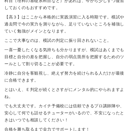
科目（理科の基礎系科目など）があれば、今から少しずつ復習
しておくのもおすすめです。
【高３】はここから本格的に実践演習に入る時期です。模試や
過去問で今の実力を測りながら、足りていないところを補強し
ていく勉強がメインとなります。
ここで大事なのは、模試の判定に振り回されないこと。
一喜一憂したくなる気持ちも分かりますが、模試はあくまでも
目標と自分の差を把握し、自分の弱点箇所を把握するためのツ
ールとして割り切ることが必要です。
冷静に自分を客観視し、絶えず努力を続けられる人だけが最後
に合格できます。
とはいえ、Ｅ判定が続くとさすがにメンタル的にやられますよ
ね。
でも大丈夫です。カイチ予備校には信頼できるプロ講師陣や、
安心して何でも話せるチューターがいるので、不安になったと
きはいつでも相談してください！
合格を勝ち取るまで全力でサポートします！