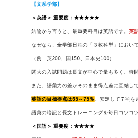
【文系学部】
＜英語＞ 重要度：★★★★★
結論から言うと、最重要科目は英語です。
英
なぜなら、全学部日程の「３教科型」におい
（例 英200、国150、日本史100）
関大の入試問題は長文が中心で量も多く、時
また、語彙力の差がそのまま得点差に直結し
英語の目標得点は65～75％
。安定して７割を
語彙の暗記と長文トレーニングを毎日コツコ
＜国語＞ 重要度：★★★★