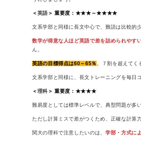
＜
英語
＞ 重要度：★★★～★★★★
文系学部と同様に長文中心で、難語は比較的
数学が得意な人ほど英語で差を詰められやす
ん。
英語の目標得点は60～65％
。７割を超えてく
文系学部と同様に、長文トレーニングを毎日
＜
理科
＞ 重要度：★★★★
難易度としては標準レベルで、典型問題が多
ただし計算ミスで差がつくため、正確な計算
関大の理科で注意したいのは、
学
部・方式に