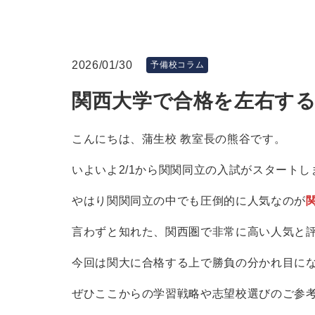
2026/01/30
予備校コラム
関西大学で合格を左右す
こんにちは、蒲生校 教室長の熊谷です。
いよいよ2/1から関関同立の入試がスタートし
やはり関関同立の中でも圧倒的に人気なのが
言わずと知れた、関西圏で非常に高い人気と
今回は関大に合格する上で勝負の分かれ目に
ぜひここからの学習戦略や志望校選びのご参