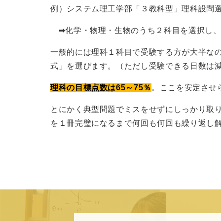
例）システム理工学部「３教科型」理科設問
➡化学・物理・生物のうち２科目を選択し、
一般的には理科１科目で受験する方が大半な
式」を選びます。（ただし受験できる日数は
理科の目標点数は65～75％
。ここを安定させ
とにかく典型問題でミスをせずにしっかり取
を１冊完璧になるまで何回も何回も繰り返し