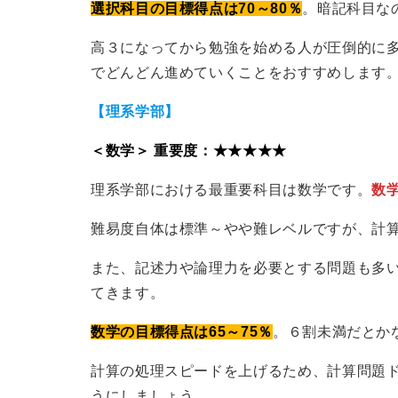
選択科目の目標得点は
70～80％
。暗記科目な
高３になってから勉強を始める人が圧倒的に
でどんどん進めていくことをおすすめします
【理系学部】
＜数学＞ 重要度：★★★★★
理系学部における最重要科目は数学です。
数
難易度自体は標準～やや難レベルですが、計
また、記述力や論理力を必要とする問題も多
てきます。
数学の目標得点は65～75％
。６割未満だとか
計算の処理スピードを上げるため、計算問題
うにしましょう。