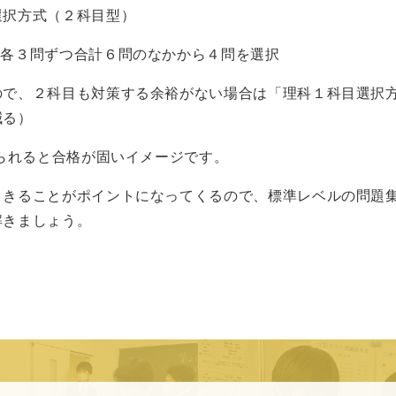
選択方式（２科目型）
各３問ずつ合計６問のなかから４問を選択
ので、２科目も対策する余裕がない場合は「理科１科目選択
減る）
られると合格が固いイメージです。
りきることがポイントになってくるので、標準レベルの問題
解きましょう。