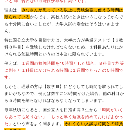
いと間に合わない可能性が非常に高いです。
理由は、
みなさんが思っている以上に受験勉強に使える時間は
限られている
からです。高校入試のときは中３になってからで
も十分間に合いましたが、大学入試の場合はそうはいきませ
ん。
特に国公立大学を目指す方は、大半の方が共通テストで【６教
科８科目】を受験しなければならないため、１科目あたりにか
けられる勉強時間というのは本当に限られています。
例えば、
１週間の勉強時間を40時間とした場合、８科目で均等
に割ると１科目にかけられる時間は１週間でたったの５時間で
す。
しかも、理系の方は【数学Ⅲ】にどうしても時間を取られてし
まいがちなので、例えば数学に10時間かけた場合、他の科目か
ら５時間を削らなければならなくなってしまいます。
毎年秋頃になると、国公立大を目指す高３生から
「時間がいく
らあっても足りない」「もっと早く勉強を始めておけばよかっ
た」
という声をよく聞きます。
それくらい入試は時間との勝負