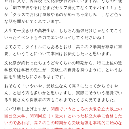
９月に入り、各高校で文化祭が行われていますね。うちの生徒
も「劇で主役やるけどまだセリフ覚えてなくてヤバイ！！」と
か「クラスでお化け屋敷やるのがめっちゃ楽しみ！」など色々
な話を聞かせてくれています。
人生で一度きりの高校生活、もちろん勉強だけじゃなくてこう
いったイベントも全力でエンジョイしてくださいね！
さてさて、タイトルにもあるとおり「高２の２学期が非常に重
要」ということについて本日はお伝えしたいと思います。
文化祭が終わったちょうど今くらいの時期から、特に上位の進
学校では学校の先生が「受験生の自覚を持つように」というお
話を生徒たちにされるはずです。
おそらく「いやいや、受験生なんて高３になってからですや
ん」と思う方も多いかと思いますし、実際にそういう感覚でい
る生徒さんや保護者の方もこれまでたくさん見てきました。
ズバリ申し上げますが、
関西でいうところの大阪公立大以上の
国公立大学、関関同立（＋近大）といった私立大学に合格した
いのであれば、高２のこの時期から受験勉強を本格的に始めな